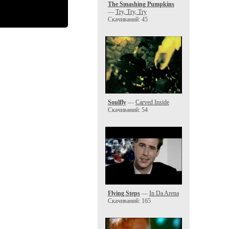
The Smashing Pumpkins
—
Try, Try, Try
Скачиваний: 45
Soulfly
—
Carved Inside
Скачиваний: 54
Flying Steps
—
In Da Arena
Скачиваний: 165