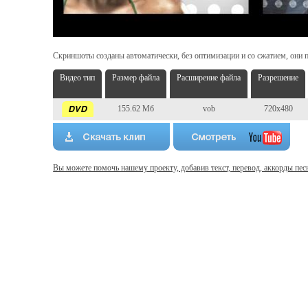
Скриншоты созданы автоматически, без оптимизации и со сжатием, они п
Видео тип
Размер файла
Расширение файла
Разрешение
155.62 Мб
vob
720x480
Вы можете помочь нашему проекту, добавив текст, перевод, аккорды пес