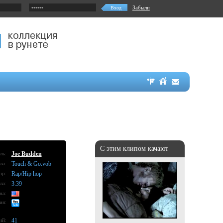
Забыли
С этим клипом качают
ль:
Joe Budden
ла:
Touch & Go.vob
нр:
Rap/Hip hop
ла:
3:39
на:
ия:
ий:
41