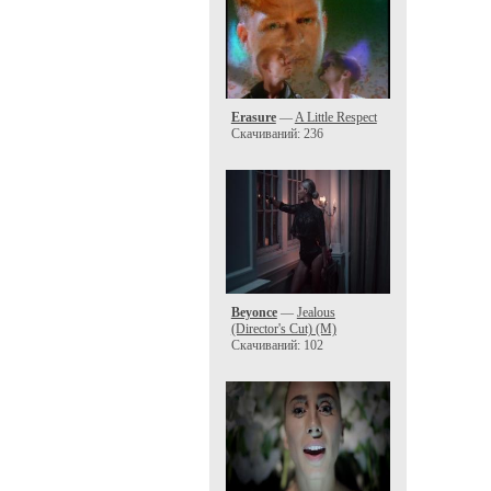
Erasure
—
A Little Respect
Скачиваний: 236
Beyonce
—
Jealous
(Director's Cut) (M)
Скачиваний: 102