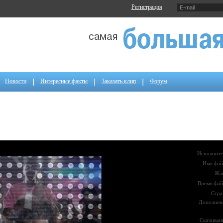
Регистрация
Новости
Интересные факты
Заказать клип
Форум
Исполните
Имя фай
Жа
Время фай
Стра
Дополнен
Скачиван