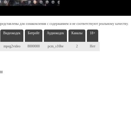
редставлены для ознакомления с содержанием и не соответствуют реальному качеству.
Видеокодек
Битрейт
Аудиокодек
Каналы
18+
mpeg2video
8000000
pcm_s16be
2
Нет
ни