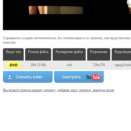
Скриншоты созданы автоматически, без оптимизации и со сжатием, они представлены
качеству.
Видео тип
Размер файла
Расширение файла
Разрешение
Видеокоде
200.13 Мб
vob
720x576
mpeg2vide
Вы можете помочь нашему проекту, добавив текст, перевод, аккорды песни