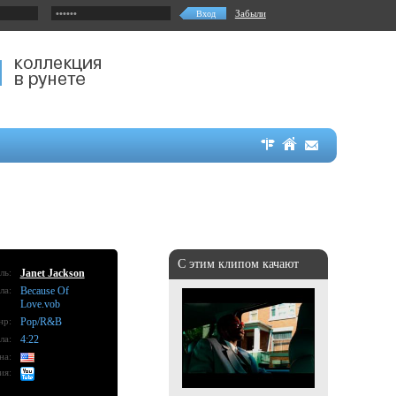
Забыли
С этим клипом качают
ль:
Janet Jackson
ла:
Because Of
Love.vob
нр:
Pop/R&B
ла:
4:22
на:
ия: