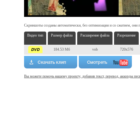
Скриншоты созданы автоматически, без оптимизации и со сжатием, они п
Видео тип
Размер файла
Расширение файла
Разрешение
184.53 Мб
vob
720x576
Вы можете помочь нашему проекту, добавив текст, перевод, аккорды пес