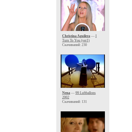
Christina Aguilera
—
I
Turn To You (ver1)
Скачиваний: 230
Nena
—
99 Luftballons
2002
Скачиваний: 131