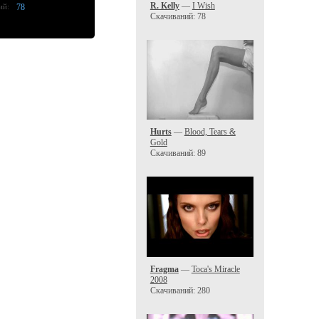
R. Kelly
—
I Wish
ий:
78
Скачиваний: 78
Hurts
—
Blood, Tears &
Gold
Скачиваний: 89
Fragma
—
Toca's Miracle
2008
Скачиваний: 280