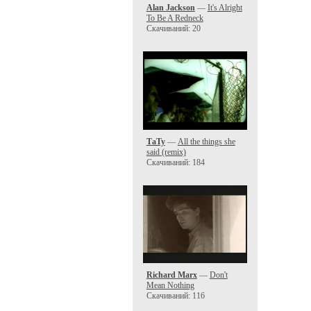
Alan Jackson
—
It's Alright
To Be A Redneck
Скачиваний: 20
ТаТу
—
All the things she
said (remix)
Скачиваний: 184
Richard Marx
—
Don't
Mean Nothing
Скачиваний: 116