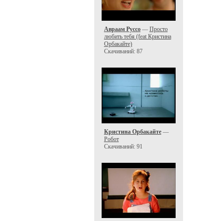
Авраам Руссо
—
Просто
любить тебя (feat Кристина
Орбакайте)
Скачиваний: 87
Кристина Орбакайте
—
Робот
Скачиваний: 91