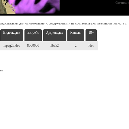
Скачиван
редставлены для ознакомления с содержанием и не соответствуют реальному качеству.
Видеокодек
Битрейт
Аудиокодек
Каналы
18+
mpeg2video
8000000
liba52
2
Нет
ни