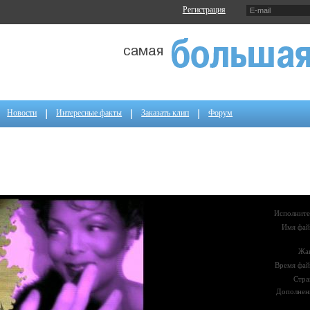
Регистрация
Новости
Интересные факты
Заказать клип
Форум
Исполните
Имя фай
Жа
Время фай
Стра
Дополнен