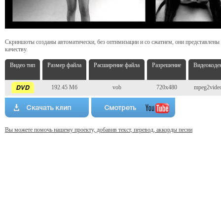
Скриншоты созданы автоматически, без оптимизации и со сжатием, они представлены
качеству.
Видео тип
Размер файла
Расширение файла
Разрешение
Видеокоде
192.45 Мб
vob
720x480
mpeg2vide
Вы можете помочь нашему проекту, добавив текст, перевод, аккорды песни