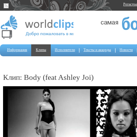
Регистр
Информация
Клипы
Исполнители
Тексты и аккорды
Новости
Клип: Body (feat Ashley Joi)