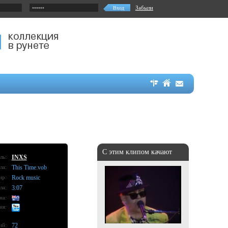
Забыли
С этим клипом качают
ль:
INXS
ла:
This Time.vob
нр:
Rock music
ла:
3:07
на:
ия:
ий:
72