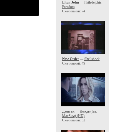
Elton John
—
Philadelphia
Freedom
Скачиваний: 74
New Order
—
Shellshock
Скачиваний: 49
Джиган
—
Дождь (feat
МакSим) (HD)
Скачиваний: 52