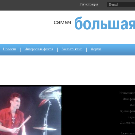
Регистрация
Новости
Интересные факты
Заказать клип
Форум
Исполните
Имя фай
Жа
Время фай
Стра
Дополнен
Скачиван