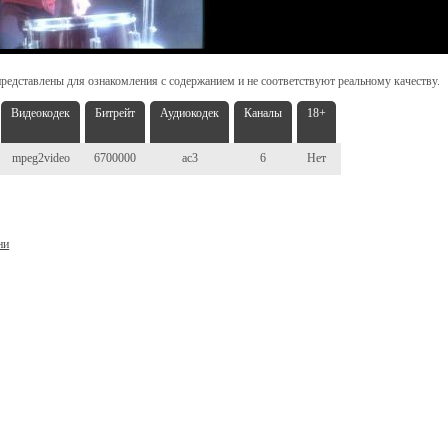
редставлены для ознакомления с содержанием и не соответствуют реальному качеству.
Видеокодек
Битрейт
Аудиокодек
Каналы
18+
mpeg2video
6700000
ac3
6
Нет
ни