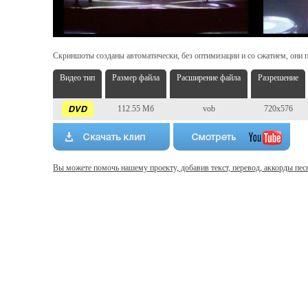
Скриншоты созданы автоматически, без оптимизации и со сжатием, они п
Видео тип
Размер файла
Расширение файла
Разрешение
112.55 Мб
vob
720x576
Вы можете помочь нашему проекту, добавив текст, перевод, аккорды пес