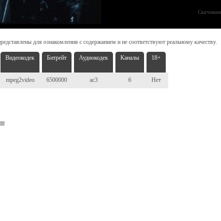
Скачиван
редставлены для ознакомления с содержанием и не соответствуют реальному качеству.
Видеокодек
Битрейт
Аудиокодек
Каналы
18+
mpeg2video
6500000
ac3
6
Нет
ни