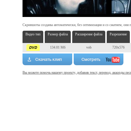
Скриншоты созданы автоматически, без оптимизации и со сжатием, они п
Видео тип
Размер файла
Расширение файла
Разрешение
134.01 Мб
vob
720x576
Вы можете помочь нашему проекту, добавив текст, перевод, аккорды пес