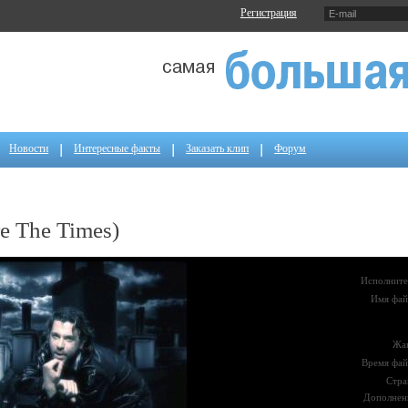
Регистрация
Новости
Интересные факты
Заказать клип
Форум
re The Times)
Исполните
Имя фай
Жа
Время фай
Стра
Дополнен