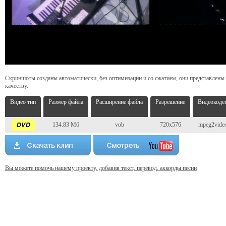
Скриншоты созданы автоматически, без оптимизации и со сжатием, они представлены
качеству.
Видео тип
Размер файла
Расширение файла
Разрешение
Видеокоде
134.83 Мб
vob
720x576
mpeg2vide
Вы можете помочь нашему проекту, добавив текст, перевод, аккорды песни