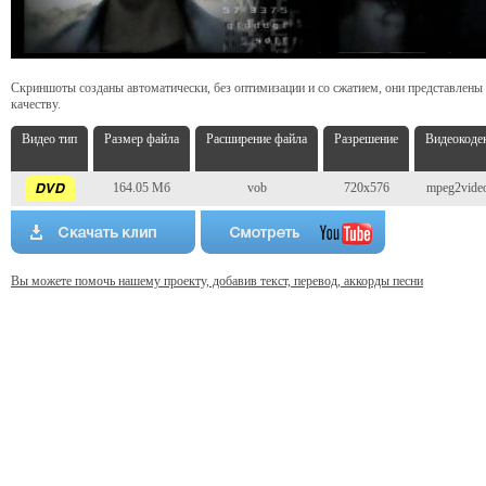
Скриншоты созданы автоматически, без оптимизации и со сжатием, они представлены
качеству.
Видео тип
Размер файла
Расширение файла
Разрешение
Видеокоде
164.05 Мб
vob
720x576
mpeg2vide
Вы можете помочь нашему проекту, добавив текст, перевод, аккорды песни