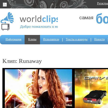
Регистр
Информация
Клипы
Исполнители
Тексты и аккорды
Новости
Клип: Runaway