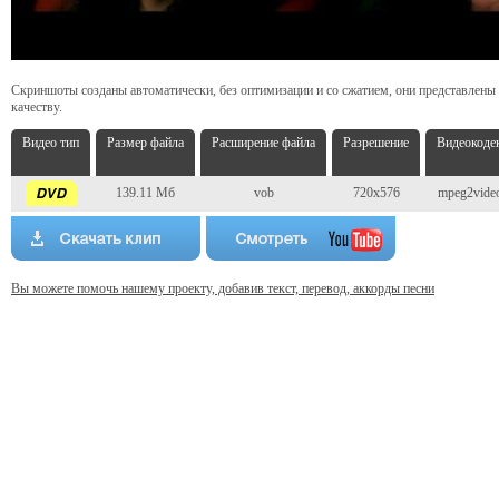
Скриншоты созданы автоматически, без оптимизации и со сжатием, они представлены
качеству.
Видео тип
Размер файла
Расширение файла
Разрешение
Видеокоде
139.11 Мб
vob
720x576
mpeg2vide
Вы можете помочь нашему проекту, добавив текст, перевод, аккорды песни