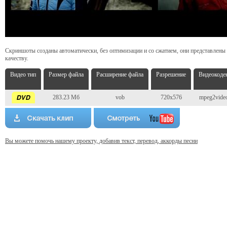
Скриншоты созданы автоматически, без оптимизации и со сжатием, они представлены
качеству.
Видео тип
Размер файла
Расширение файла
Разрешение
Видеокоде
283.23 Мб
vob
720x576
mpeg2vide
Вы можете помочь нашему проекту, добавив текст, перевод, аккорды песни