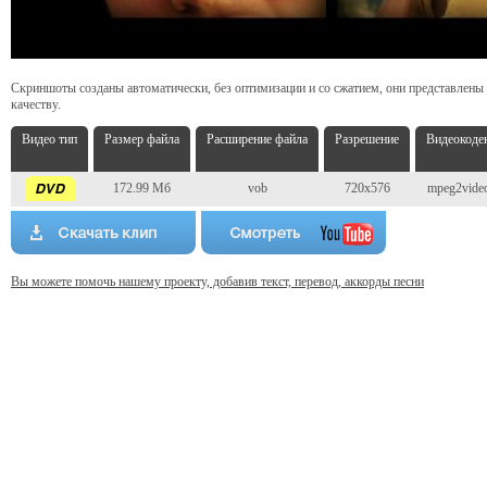
Скриншоты созданы автоматически, без оптимизации и со сжатием, они представлены
качеству.
Видео тип
Размер файла
Расширение файла
Разрешение
Видеокоде
172.99 Мб
vob
720x576
mpeg2vide
Вы можете помочь нашему проекту, добавив текст, перевод, аккорды песни