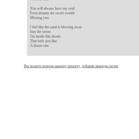
You will always have my soul

Even dreams are secret worlds

Missing you

I feel like the sand is blowing away

Into the storm

I'm inside this dream

That feels just like

Вы можете помочь нашему проекту, добавив аккорды песни