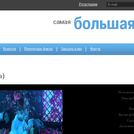
Регистрация
Новости
Интересные факты
Заказать клип
Форум
a)
Исполните
Имя фай
Жа
Время фай
Стра
Дополнен