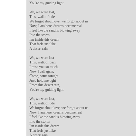
You're my guiding light

We, we were lost,

This, walk of tide

We forgot about love, we forgot about us

Now, I am here, dreams become real

I feel like the sand is blowing away

Into the storm

I'm inside this dream

That feels just like

A desert rain

We, we were lost

This, walk of pain

I miss you so much,

Now I call again,

Come, come tonight

Just, hold me tight

From this desert rain,

You're my guiding light

We, we were lost,

This, walk of tide

We forgot about love, we forgot about us

Now, I am here, dreams become real

I feel like the sand is blowing away

Into the storm

I'm inside this dream

That feels just like

A desert rain
