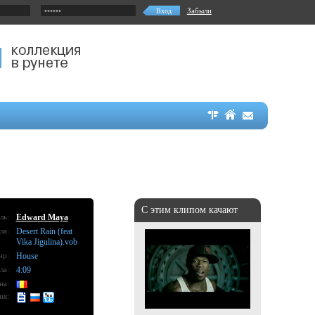
Забыли
С этим клипом качают
ль:
Edward Maya
ла:
Desert Rain (feat
Vika Jigulina).vob
нр:
House
ла:
4:09
на:
ия: