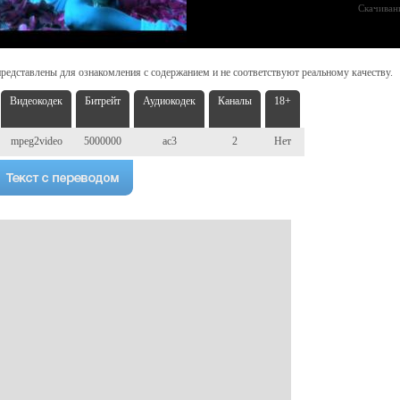
Скачиван
редставлены для ознакомления с содержанием и не соответствуют реальному качеству.
Видеокодек
Битрейт
Аудиокодек
Каналы
18+
mpeg2video
5000000
ac3
2
Нет