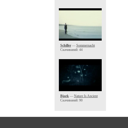
Schiller
—
Sommernacht
Скачиваний: 44
Bjork
—
Nature Is Ancient
Скачиваний: 90