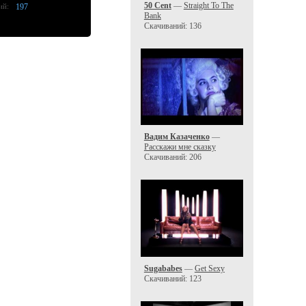
50 Cent
—
Straight To The
ий:
197
Bank
Скачиваний: 136
Вадим Казаченко
—
Расскажи мне сказку
Скачиваний: 206
Sugababes
—
Get Sexy
Скачиваний: 123