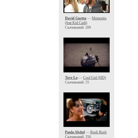
David Guetta
—
Memories
(feat Kid Cudi)
Скачиваний: 209
Tove Lo
—
Cool Girl (HD)
Скачиваний: 55
Paula Abdul
—
Rush Rush
Скачиваний: 350