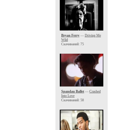
Bryan Ferry
—
Driving Me
Wild
Скачиваний: 75
Spandau Ballet
—
Crashed
Into Love
Скачиваний: 58