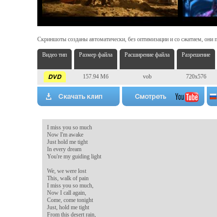
Скриншоты созданы автоматически, без оптимизации и со сжатием, они п
Видео тип
Размер файла
Расширение файла
Разрешение
157.94 Мб
vob
720x576
I miss you so much

Now I'm awake

Just hold me tight

In every dream

You're my guiding light

We, we were lost

This, walk of pain

I miss you so much,

Now I call again,

Come, come tonight

Just, hold me tight

From this desert rain,
