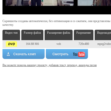
Скриншоты созданы автоматически, без оптимизации и со сжатием, они представлены
качеству.
Видео тип
Размер файла
Расширение файла
Разрешение
Видеокоде
164.88 Мб
vob
720x480
mpeg2vide
Вы можете помочь нашему проекту, добавив текст, перевод, аккорды песни