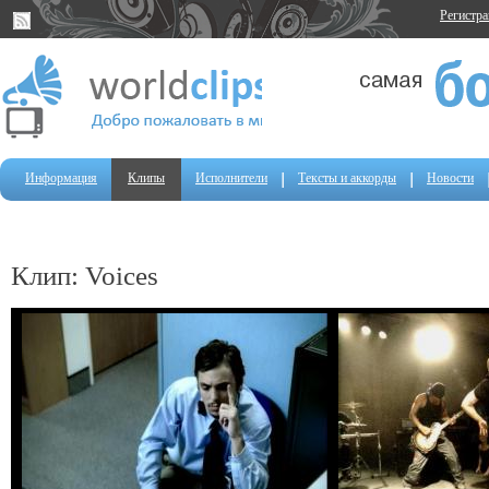
Регистр
Информация
Клипы
Исполнители
Тексты и аккорды
Новости
Клип: Voices