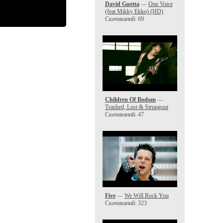
David Guetta
—
One Voice
(feat Mikky Ekko) (HD)
Скачиваний: 69
Children Of Bodom
—
Trashed, Lost & Strungout
Скачиваний: 47
Five
—
We Will Rock You
Скачиваний: 323