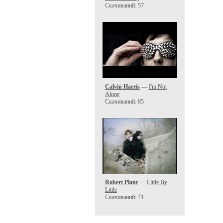
Скачиваний: 57
Calvin Harris
—
I'm Not
Alone
Скачиваний: 85
Robert Plant
—
Little By
Little
Скачиваний: 71