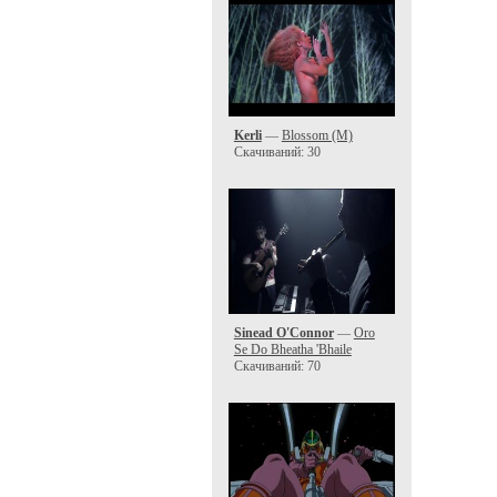
Kerli
—
Blossom (M)
Скачиваний: 30
Sinead O'Connor
—
Oro
Se Do Bheatha 'Bhaile
Скачиваний: 70