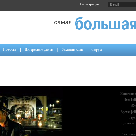
Регистрация
Новости
Интересные факты
Заказать клип
Форум
Исполните
Имя фай
Жа
Время фай
Стра
Дополнен
Скачиван