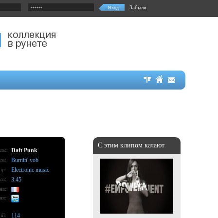
Забыли
С этим клипом качают
ль:
Daft Punk
ла:
Burnin'.vob
нр:
Electronic music
ла:
3:45
на:
ия:
ий:
114