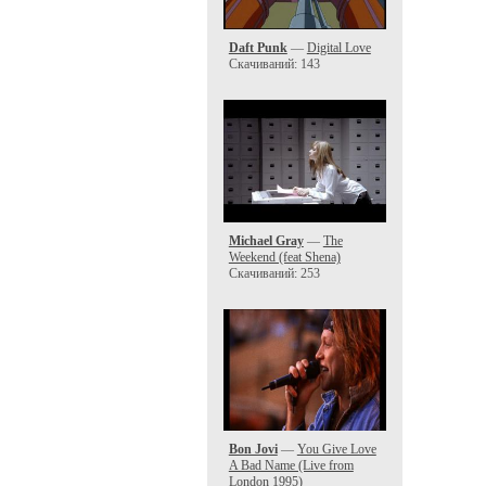
Daft Punk
—
Digital Love
Скачиваний: 143
Michael Gray
—
The
Weekend (feat Shena)
Скачиваний: 253
Bon Jovi
—
You Give Love
A Bad Name (Live from
London 1995)