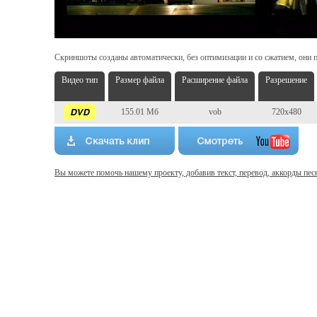
Скриншоты созданы автоматически, без оптимизации и со сжатием, они п
Видео тип
Размер файла
Расширение файла
Разрешение
155.01 Мб
vob
720x480
Вы можете помочь нашему проекту, добавив текст, перевод, аккорды пес