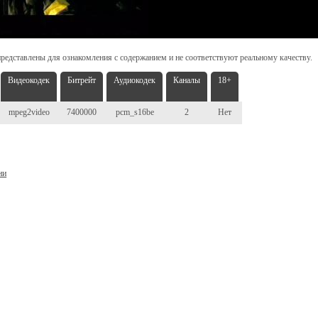
редставлены для ознакомления с содержанием и не соответствуют реальному качеству.
Видеокодек
Битрейт
Аудиокодек
Каналы
18+
mpeg2video
7400000
pcm_s16be
2
Нет
ни