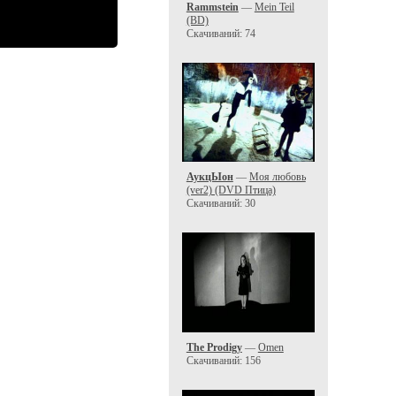
Rammstein
—
Mein Teil
(BD)
Скачиваний: 74
АукцЫон
—
Моя любовь
(ver2) (DVD Птица)
Скачиваний: 30
The Prodigy
—
Omen
Скачиваний: 156