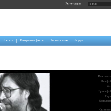
Регистрация
Новости
Интересные факты
Заказать клип
Форум
Исполните
Имя фай
Жа
Время фай
Стра
Дополнен
Скачиван