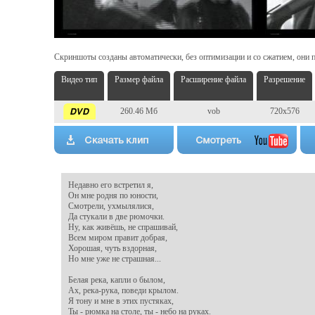
Скриншоты созданы автоматически, без оптимизации и со сжатием, они п
Видео тип
Размер файла
Расширение файла
Разрешение
260.46 Мб
vob
720x576
Недавно его встретил я,

Он мне родня по юности,

Смотрели, ухмылялися,

Да стукали в две рюмочки.

Ну, как живёшь, не спрашивай,

Всем миром правит добрая,

Хорошая, чуть вздорная,

Но мне уже не страшная...

Белая река, капли о былом,

Ах, река-рука, поведи крылом.

Я тону и мне в этих пустяках,

Ты - рюмка на столе, ты - небо на руках.
