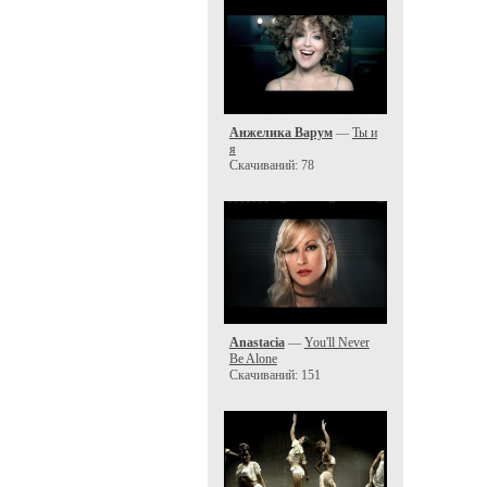
Анжелика Варум
—
Ты и
я
Скачиваний: 78
Anastacia
—
You'll Never
Be Alone
Скачиваний: 151