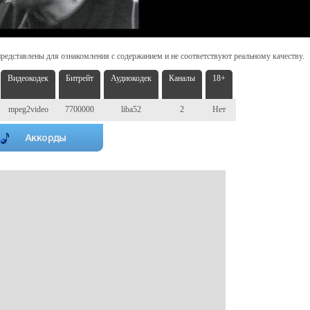
редставлены для ознакомления с содержанием и не соответствуют реальному качеству.
Видеокодек
Битрейт
Аудиокодек
Каналы
18+
mpeg2video
7700000
liba52
2
Нет