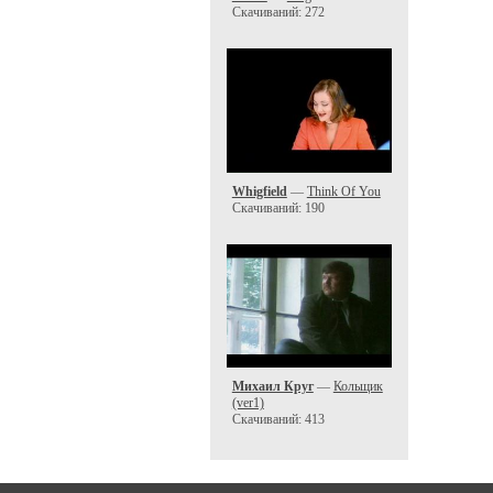
Скачиваний: 272
Whigfield
—
Think Of You
Скачиваний: 190
Михаил Круг
—
Кольщик
(ver1)
Скачиваний: 413