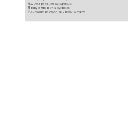
Ах, река-рука, поведи крылом.

Я тону и мне в этих пустяках,

Ты - рюмка на столе, ты - небо на руках.