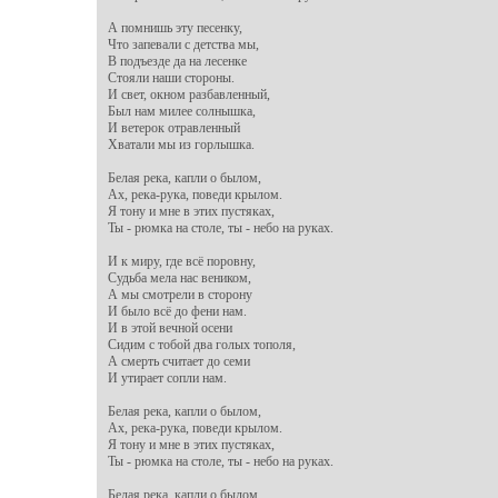
А помнишь эту песенку,

Что запевали с детства мы,

В подъезде да на лесенке

Стояли наши стороны.

И свет, окном разбавленный,

Был нам милее солнышка,

И ветерок отравленный

Хватали мы из горлышка.

Белая река, капли о былом,

Ах, река-рука, поведи крылом.

Я тону и мне в этих пустяках,

Ты - рюмка на столе, ты - небо на руках.

И к миру, где всё поровну,

Судьба мела нас веником,

А мы смотрели в сторону

И было всё до фени нам.

И в этой вечной осени

Сидим с тобой два голых тополя,

А смерть считает до семи

И утирает сопли нам.

Белая река, капли о былом,

Ах, река-рука, поведи крылом.

Я тону и мне в этих пустяках,

Ты - рюмка на столе, ты - небо на руках.

Белая река, капли о былом,
