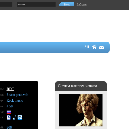
Забыли
С этим клипом качают
ль:
DDT
ла:
Белая река.vob
нр:
Rock music
ла:
4:58
на:
ия:
ий:
200