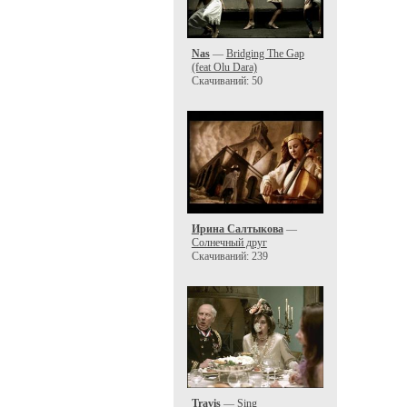
Nas
—
Bridging The Gap
(feat Olu Dara)
Скачиваний: 50
Ирина Салтыкова
—
Солнечный друг
Скачиваний: 239
Travis
—
Sing