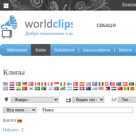
Регистр
Информация
Клипы
Исполнители
Тексты и аккорды
Новости
Клипы
D.O.N.S
Найдено:
2