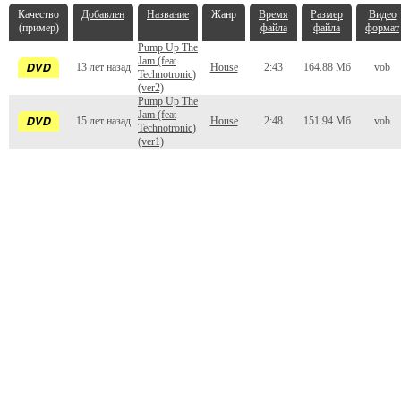
Качество
Добавлен
Название
Жанр
Время
Размер
Видео
(пример)
файла
файла
формат
Pump Up The
Jam (feat
13 лет назад
House
2:43
164.88 Мб
vob
Technotronic)
(ver2)
Pump Up The
Jam (feat
15 лет назад
House
2:48
151.94 Мб
vob
Technotronic)
(ver1)