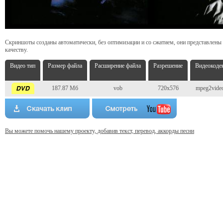
Скриншоты созданы автоматически, без оптимизации и со сжатием, они представлены
качеству.
Видео тип
Размер файла
Расширение файла
Разрешение
Видеокоде
187.87 Мб
vob
720x576
mpeg2vide
Вы можете помочь нашему проекту, добавив текст, перевод, аккорды песни