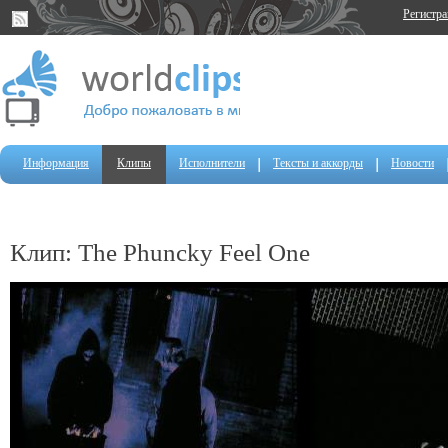
Регистр
Информация
Клипы
Исполнители
Тексты и аккорды
Новости
Клип: The Phuncky Feel One