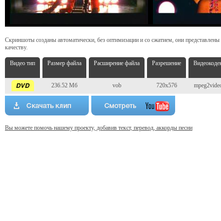
Скриншоты созданы автоматически, без оптимизации и со сжатием, они представлены
качеству.
Видео тип
Размер файла
Расширение файла
Разрешение
Видеокоде
236.52 Мб
vob
720x576
mpeg2vide
Вы можете помочь нашему проекту, добавив текст, перевод, аккорды песни