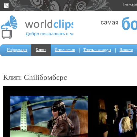
Регистр
Информация
Клипы
Исполнители
Тексты и аккорды
Новости
Клип: Chiliбомберс