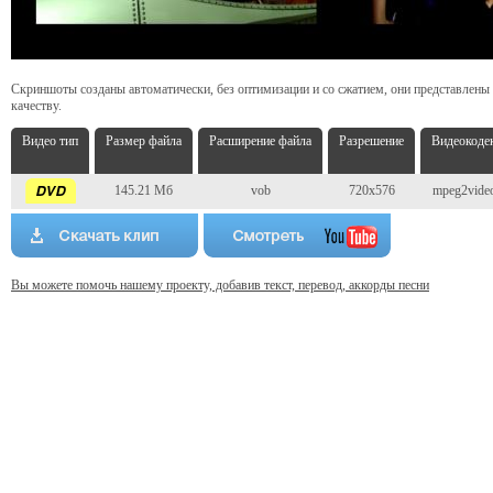
Скриншоты созданы автоматически, без оптимизации и со сжатием, они представлены
качеству.
Видео тип
Размер файла
Расширение файла
Разрешение
Видеокоде
145.21 Мб
vob
720x576
mpeg2vide
Вы можете помочь нашему проекту, добавив текст, перевод, аккорды песни