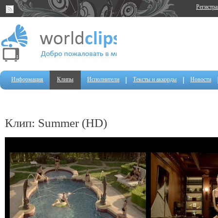
Регистр
Информация
Клипы
Исполнители
Тексты и аккорды
Новости
Клип: Summer (HD)