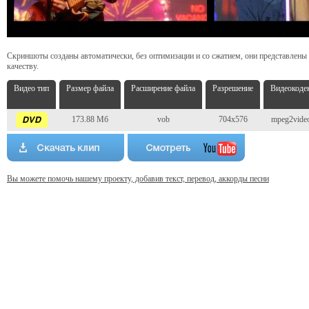
Скриншоты созданы автоматически, без оптимизации и со сжатием, они представлены
качеству.
Видео тип
Размер файла
Расширение файла
Разрешение
Видеокоде
173.88 Мб
vob
704x576
mpeg2vide
Вы можете помочь нашему проекту, добавив текст, перевод, аккорды песни