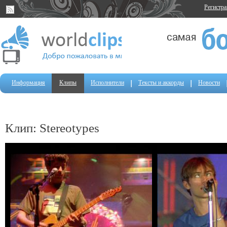
Регистр
Информация
Клипы
Исполнители
Тексты и аккорды
Новости
Клип: Stereotypes