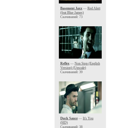
Basement Jaxx
—
Red Alert
(feat Blue James)
Скачиваний: 73
Reflex
—
Non Stop (English
Version) (Upscale)
Скачиваний: 39
Duck Sauce
—
It's You
(HD)
Скачиваний: 38