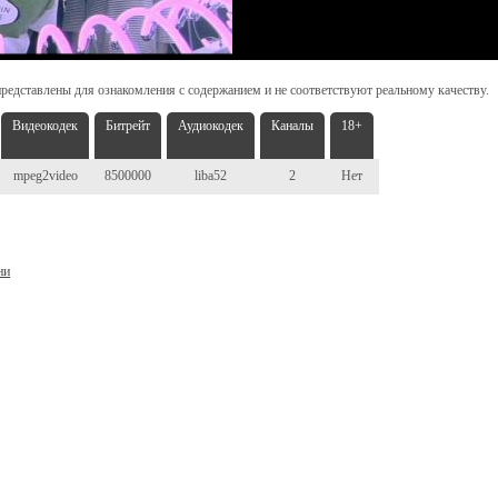
редставлены для ознакомления с содержанием и не соответствуют реальному качеству.
Видеокодек
Битрейт
Аудиокодек
Каналы
18+
mpeg2video
8500000
liba52
2
Нет
ни