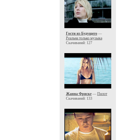
Гости из Будущего
—
Реальна только музыка
Скачиваний: 127
Жанна Фриске
—
Пилот
Скачиваний: 133