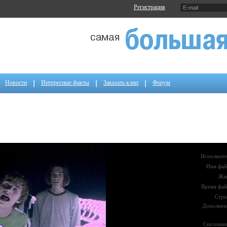
Регистрация
Новости
Интересные факты
Заказать клип
Форум
Исполните
Имя фай
Жа
Время фай
Стра
Дополнен
Скачиван