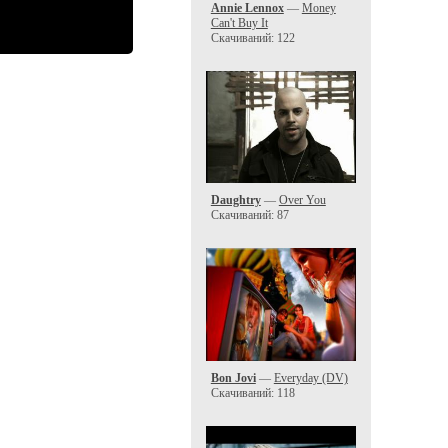
Annie Lennox
—
Money
Can't Buy It
Скачиваний: 122
Daughtry
—
Over You
Скачиваний: 87
Bon Jovi
—
Everyday (DV)
Скачиваний: 118