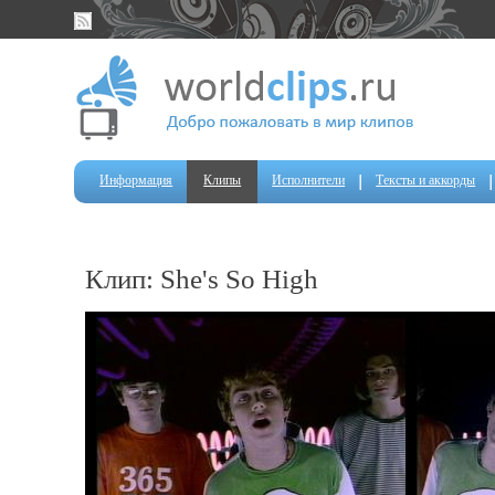
Информация
Клипы
Исполнители
Тексты и аккорды
Клип: She's So High