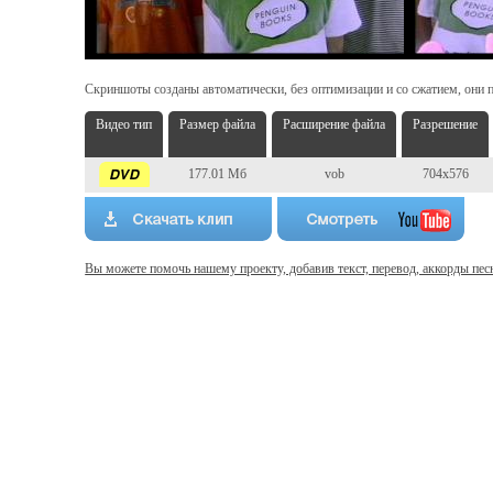
Скриншоты созданы автоматически, без оптимизации и со сжатием, они п
Видео тип
Размер файла
Расширение файла
Разрешение
177.01 Мб
vob
704x576
Вы можете помочь нашему проекту, добавив текст, перевод, аккорды пес