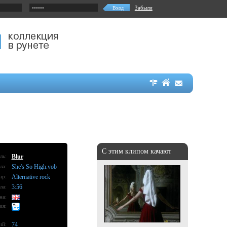
Забыли
С этим клипом качают
ль:
Blur
ла:
She's So High.vob
нр:
Alternative rock
ла:
3:56
на:
ия:
ий:
74