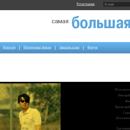
Регистрация
Новости
Интересные факты
Заказать клип
Форум
Исполните
Имя фай
Жа
Время фай
Стра
Дополнен
Скачиван