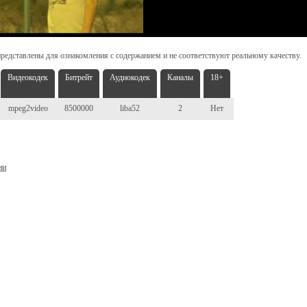
редставлены для ознакомления с содержанием и не соответствуют реальному качеству.
Видеокодек
Битрейт
Аудиокодек
Каналы
18+
mpeg2video
8500000
liba52
2
Нет
ни