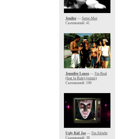
Jenifer
—
Serre-Moi
Скачиваний: 41
Jennifer Lopez
—
I'm Real
(feat Ja Rule) (remix)
Скачиваний: 190
Ugly Kid Joe
—
I'm Alright
Скачиваний: 38