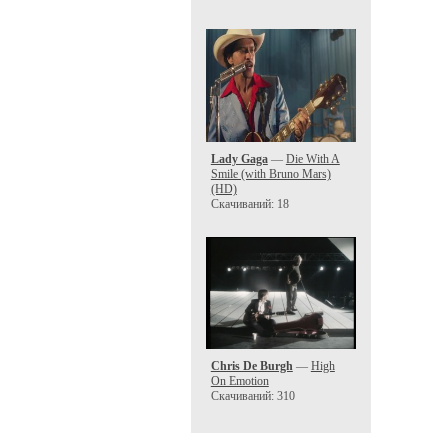
Lady Gaga
—
Die With A
Smile (with Bruno Mars)
(HD)
Скачиваний: 18
Chris De Burgh
—
High
On Emotion
Скачиваний: 310