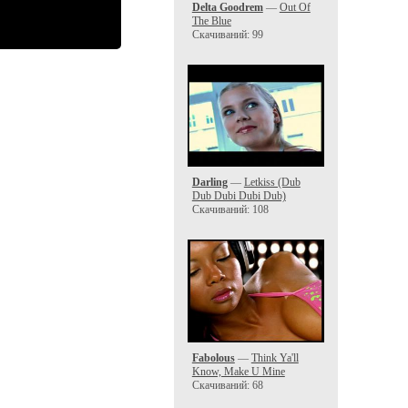
Delta Goodrem
—
Out Of
The Blue
Скачиваний: 99
Darling
—
Letkiss (Dub
Dub Dubi Dubi Dub)
Скачиваний: 108
Fabolous
—
Think Ya'll
Know, Make U Mine
Скачиваний: 68