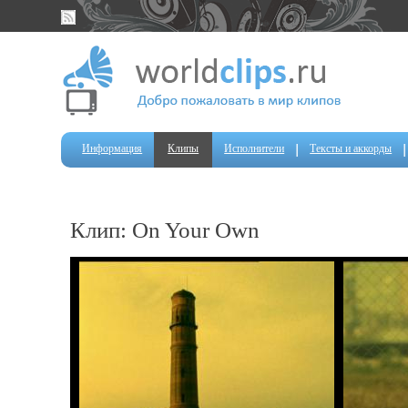
Информация
Клипы
Исполнители
Тексты и аккорды
Клип: On Your Own