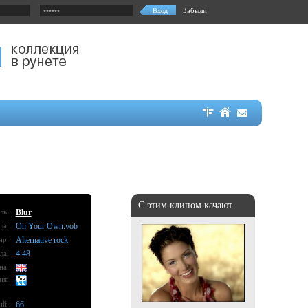
Забыли
С этим клипом качают
ль:
Blur
ла:
On Your Own.vob
нр:
Alternative rock
ла:
4:48
на:
ия:
ий:
66