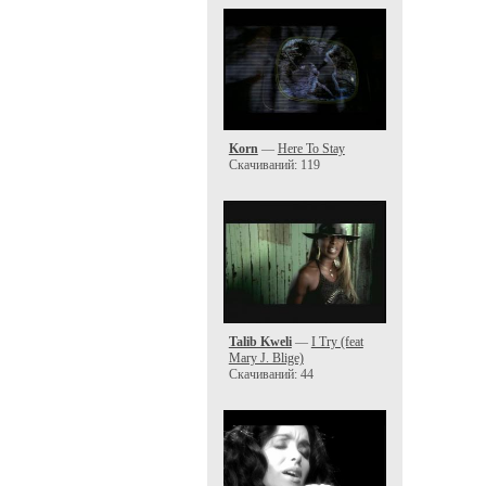
Korn
—
Here To Stay
Скачиваний: 119
Talib Kweli
—
I Try (feat
Mary J. Blige)
Скачиваний: 44