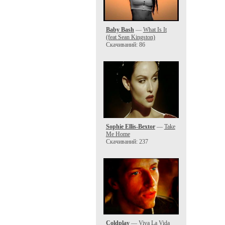
Baby Bash
—
What Is It
(feat Sean Kingston)
Скачиваний: 86
Sophie Ellis-Bextor
—
Take
Me Home
Скачиваний: 237
Coldplay
—
Viva La Vida