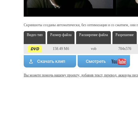
Скриншоты созданы автоматически, без оптимизации и со сжатием, они п
Видео тип
Размер файла
Расширение файла
Разрешение
158.49 Мб
vob
704x576
Вы можете помочь нашему проекту, добавив текст, перевод, аккорды пес