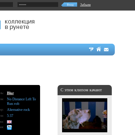
Забыли
С этим клипом качают
ль:
Blur
ла:
No Distance Left To
Run.vob
нр:
Alternative rock
ла:
5:37
на:
ия: