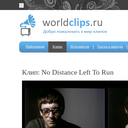
Информация
Клипы
Исполнители
Тексты и аккорды
Клип: No Distance Left To Run