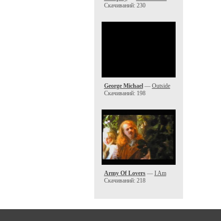
Скачиваний: 230
George Michael
—
Outside
Скачиваний: 198
Army Of Lovers
—
I Am
Скачиваний: 218