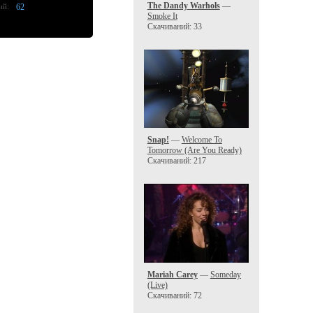
The Dandy Warhols
—
ий:
62
Smoke It
Скачиваний: 33
Snap!
—
Welcome To
Tomorrow (Are You Ready)
Скачиваний: 217
Mariah Carey
—
Someday
(Live)
Скачиваний: 72