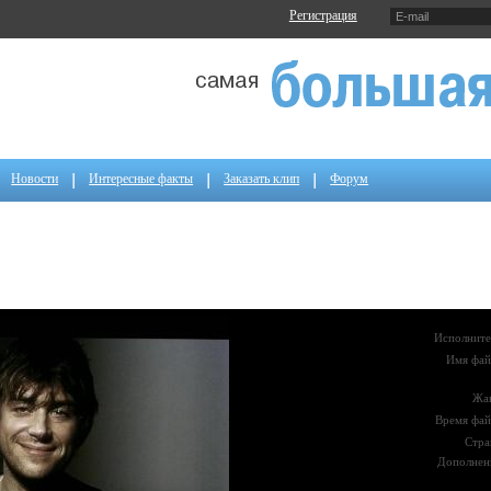
Регистрация
Новости
Интересные факты
Заказать клип
Форум
Исполните
Имя фай
Жа
Время фай
Стра
Дополнен