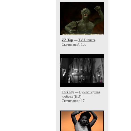
ZZ Top
—
TV Dinners
Скачиваний: 155
Tori Joy
—
Сумасшедшая
любовь (HD)
Скачиваний: 17