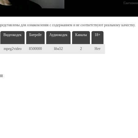
Скачиван
редставлены для ознакомления с содержанием и не соответствуют реальному качеству.
Видеокодек
Битрейт
Аудиокодек
Каналы
18+
mpeg2video
8500000
liba52
2
Нет
ни