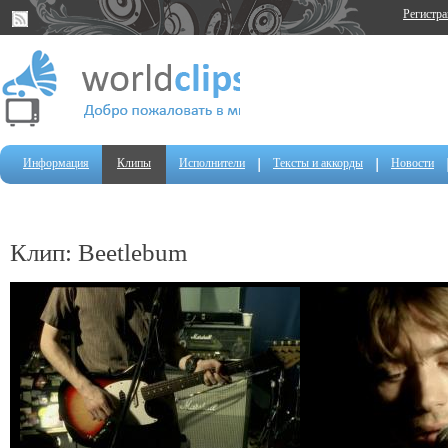
Регистр
Информация
Клипы
Исполнители
Тексты и аккорды
Новости
Клип: Beetlebum