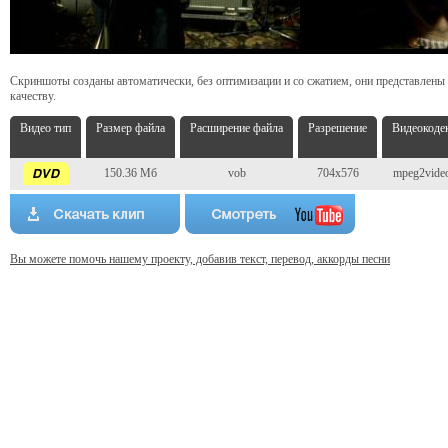
Скриншоты созданы автоматически, без оптимизации и со сжатием, они представлены
качеству.
Видео тип
Размер файла
Расширение файла
Разрешение
Видеокоде
150.36 Мб
vob
704x576
mpeg2vide
Вы можете помочь нашему проекту, добавив текст, перевод, аккорды песни