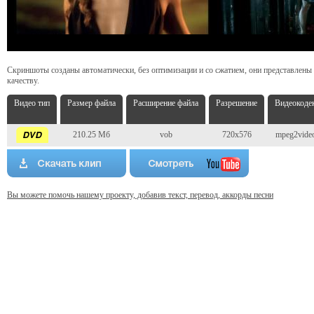
Скриншоты созданы автоматически, без оптимизации и со сжатием, они представлены
качеству.
Видео тип
Размер файла
Расширение файла
Разрешение
Видеокоде
210.25 Мб
vob
720x576
mpeg2vide
Вы можете помочь нашему проекту, добавив текст, перевод, аккорды песни