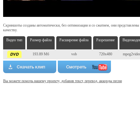
Скриншоты созданы автоматически, без оптимизации и со сжатием, они представлены
качеству.
Видео тип
Размер файла
Расширение файла
Разрешение
Видеокоде
193.89 Мб
vob
720x480
mpeg2vide
Вы можете помочь нашему проекту, добавив текст, перевод, аккорды песни