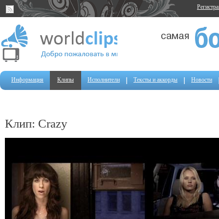
Регистр
Информация
Клипы
Исполнители
Тексты и аккорды
Новости
Клип: Crazy