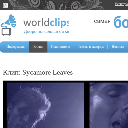
Регистр
Информация
Клипы
Исполнители
Тексты и аккорды
Новости
Клип: Sycamore Leaves