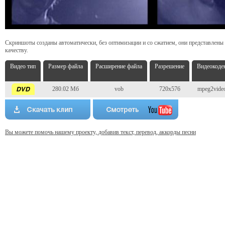
Скриншоты созданы автоматически, без оптимизации и со сжатием, они представлены
качеству.
Видео тип
Размер файла
Расширение файла
Разрешение
Видеокоде
280.02 Мб
vob
720x576
mpeg2vide
Вы можете помочь нашему проекту, добавив текст, перевод, аккорды песни