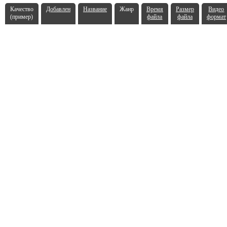
Качество
Добавлен
Название
Жанр
Время
Размер
Видео
(пример)
файла
файла
формат