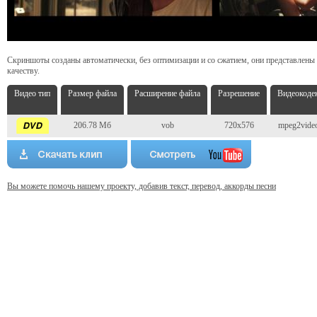
Скриншоты созданы автоматически, без оптимизации и со сжатием, они представлены
качеству.
Видео тип
Размер файла
Расширение файла
Разрешение
Видеокоде
206.78 Мб
vob
720x576
mpeg2vide
Вы можете помочь нашему проекту, добавив текст, перевод, аккорды песни