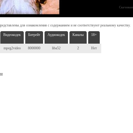
Скачиван
редставлены для ознакомления с содержанием и не соответствуют реальному качеству.
Видеокодек
Битрейт
Аудиокодек
Каналы
18+
mpeg2video
8000000
liba52
2
Нет
ни