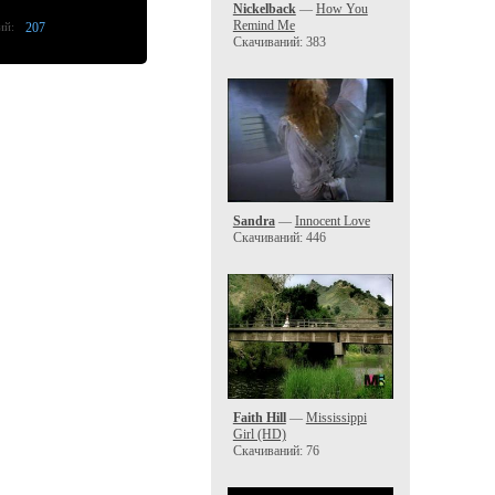
Nickelback
—
How You
Remind Me
ий:
207
Скачиваний: 383
Sandra
—
Innocent Love
Скачиваний: 446
Faith Hill
—
Mississippi
Girl (HD)
Скачиваний: 76