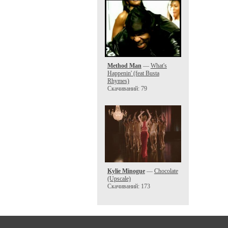
Method Man
—
What's
Happenin' (feat Busta
Rhymes)
Скачиваний: 79
Kylie Minogue
—
Chocolate
(Upscale)
Скачиваний: 173