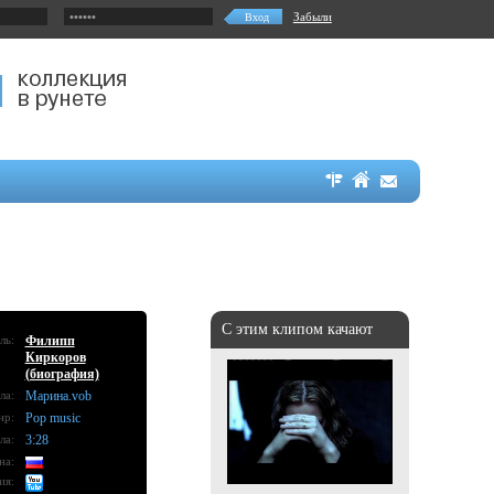
Забыли
С этим клипом качают
ль:
Филипп
Киркоров
(биография)
ла:
Марина.vob
нр:
Pop music
ла:
3:28
на:
ия: