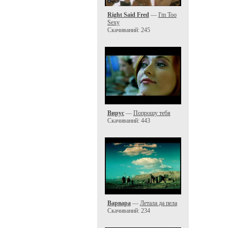
Right Said Fred
—
I'm Too
Sexy
Скачиваний: 245
Вирус
—
Попрошу тебя
Скачиваний: 443
Варвара
—
Летала да пела
Скачиваний: 234