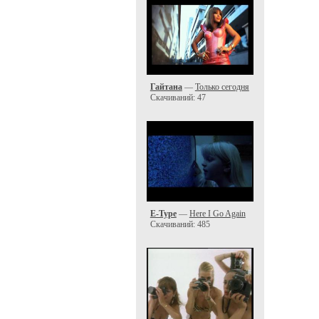
Гайтана
—
Только сегодня
Скачиваний: 47
E-Type
—
Here I Go Again
Скачиваний: 485