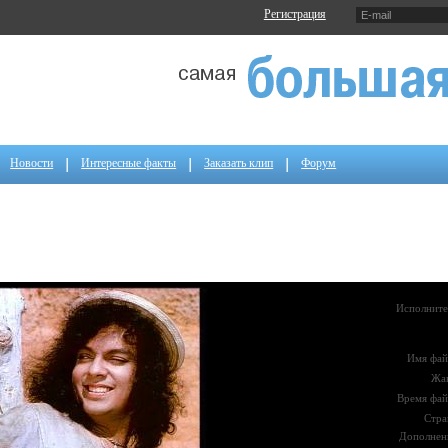
Регистрация
Новости
Интересные факты
Заказать клип
Форум
Исполните
Имя фай
Жа
Время фай
Стра
Дополнен