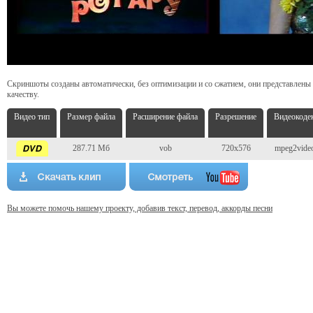
Скриншоты созданы автоматически, без оптимизации и со сжатием, они представлены
качеству.
Видео тип
Размер файла
Расширение файла
Разрешение
Видеокоде
287.71 Мб
vob
720x576
mpeg2vide
Вы можете помочь нашему проекту, добавив текст, перевод, аккорды песни