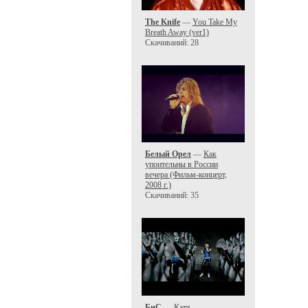
The Knife
—
You Take My
Breath Away (ver1)
Скачиваний: 28
Белый Орел
—
Как
упоительны в России
вечера (Фильм-концерт,
2008 г.)
Скачиваний: 35
БиС
—
Катя