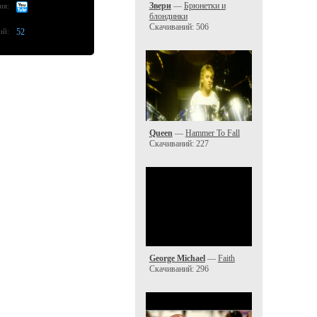
Звери
—
Брюнетки и
ия:
блондинки
Скачиваний: 506
ий:
52
Queen
—
Hammer To Fall
Скачиваний: 227
George Michael
—
Faith
Скачиваний: 296