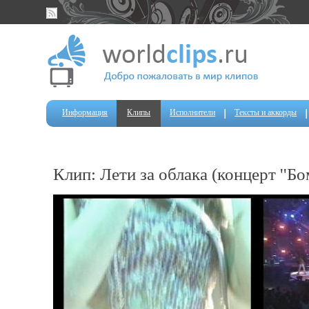
Информация
Клипы
Исполнители
Тексты и аккорды
Клип: Лети за облака (концерт ''Бом