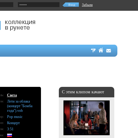
Забыли
С этим клипом качают
ль:
Света
ла:
Лети за облака
(концерт ''Бомба
года'').vob
нр:
Pop music
ип:
Концерт
ла:
3:51
на: