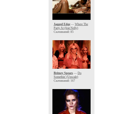
Jagged Edge
—
Where The
Party At (feat Nelly)
Скачиваний: 85
Britney Spears
—
Do
Somethin' (Upscale)
Скачиваний: 167