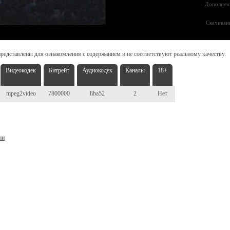
Дополнен
Скачиван
редставлены для ознакомления с содержанием и не соответствуют реальному качеству.
Видеокодек
Битрейт
Аудиокодек
Каналы
18+
mpeg2video
7800000
liba52
2
Нет
ни