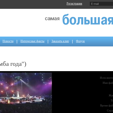
Регистрация
Новости
Интересные факты
Заказать клип
Форум
ба года'')
Исполните
Имя фай
Жа
Т
Время фай
Стра