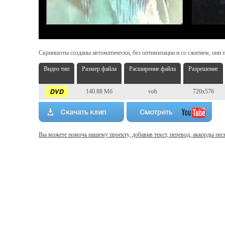
Скриншоты созданы автоматически, без оптимизации и со сжатием, они п
Видео тип
Размер файла
Расширение файла
Разрешение
140.88 Мб
vob
720x576
Вы можете помочь нашему проекту, добавив текст, перевод, аккорды пес