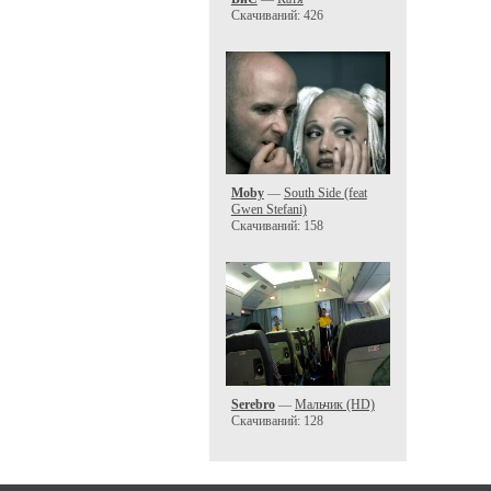
Скачиваний: 426
Moby
—
South Side (feat
Gwen Stefani)
Скачиваний: 158
Serebro
—
Мальчик (HD)
Скачиваний: 128