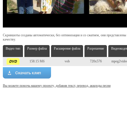
Скриншоты созданы автоматически, без оптимизации и со сжатием, они представлены
качеству.
Видео тип
Размер файла
Расширение файла
Разрешение
Видеокоде
158.15 Мб
vob
720x576
mpeg2vide
Вы можете помочь нашему проекту, добавив текст, перевод, аккорды песни