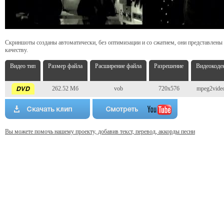
Скриншоты созданы автоматически, без оптимизации и со сжатием, они представлены
качеству.
Видео тип
Размер файла
Расширение файла
Разрешение
Видеокоде
262.52 Мб
vob
720x576
mpeg2vide
Вы можете помочь нашему проекту, добавив текст, перевод, аккорды песни