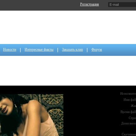
Регистрация
Новости
Интересные факты
Заказать клип
Форум
Исполните
Имя фай
Жа
Время фай
Стра
Дополнен
Скачиван