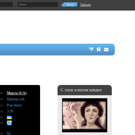
Забыли
С этим клипом качают
ль:
Марта (UA)
ла:
Цветок.vob
нр:
Pop music
ла:
3:26
на:
ия:
ий:
92