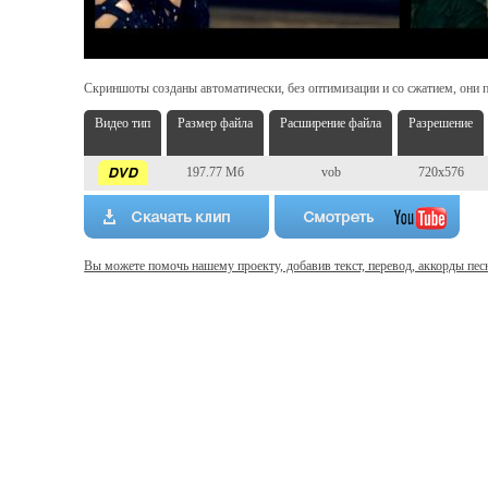
Скриншоты созданы автоматически, без оптимизации и со сжатием, они п
Видео тип
Размер файла
Расширение файла
Разрешение
197.77 Мб
vob
720x576
Вы можете помочь нашему проекту, добавив текст, перевод, аккорды пес