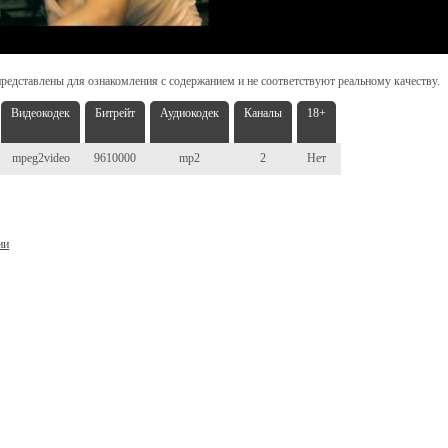
редставлены для ознакомления с содержанием и не соответствуют реальному качеству.
Видеокодек
Битрейт
Аудиокодек
Каналы
18+
mpeg2video
9610000
mp2
2
Нет
ни