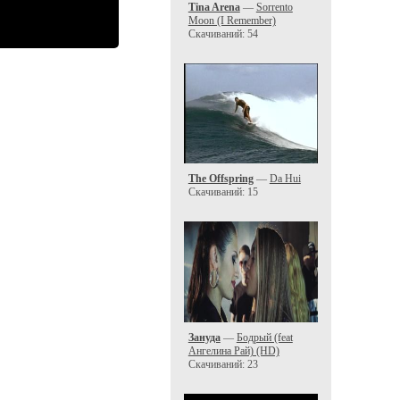
Tina Arena
—
Sorrento
Moon (I Remember)
Скачиваний: 54
The Offspring
—
Da Hui
Скачиваний: 15
Зануда
—
Бодрый (feat
Ангелина Рай) (HD)
Скачиваний: 23