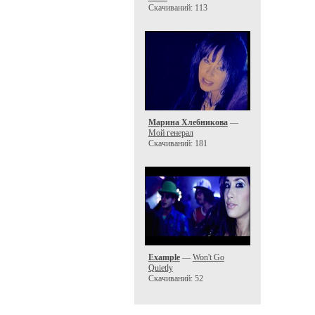
Скачиваний: 113
Марина Хлебникова
—
Мой генерал
Скачиваний: 181
Example
—
Won't Go
Quietly
Скачиваний: 52