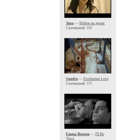
Зара
—
Небом на двоих
Скачиваний: 192
Sandra
—
Everlasting Love
Скачиваний: 571
Emma Bunton
—
I'll Be
There