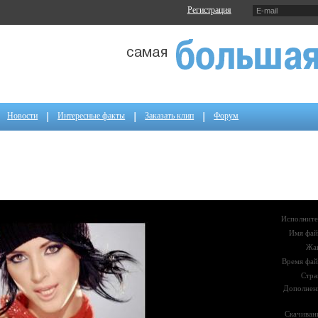
Регистрация
Новости
Интересные факты
Заказать клип
Форум
Исполните
Имя фай
Жа
Время фай
Стра
Дополнен
Скачиван