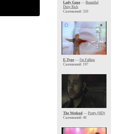
Lady Gaga
—
Beautiful
Dirty Rich
Скачиваний: 320
E-Type
—
I'm Falling
Скачиваний: 197
The Weeknd
—
Pretty (HD)
Скачиваний: 48