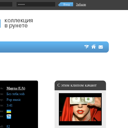
Забыли
С этим клипом качают
ль:
Марта (UA)
ла:
Без тебя.vob
нр:
Pop music
ла:
3:41
на:
ия:
ий:
82