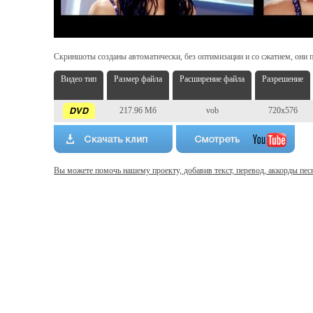
Скриншоты созданы автоматически, без оптимизации и со сжатием, они п
Видео тип
Размер файла
Расширение файла
Разрешение
217.96 Мб
vob
720x576
Вы можете помочь нашему проекту, добавив текст, перевод, аккорды пес