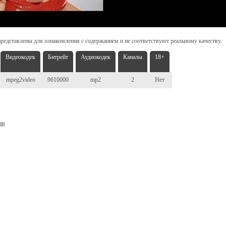
редставлены для ознакомления с содержанием и не соответствуют реальному качеству.
Видеокодек
Битрейт
Аудиокодек
Каналы
18+
mpeg2video
9610000
mp2
2
Нет
ни