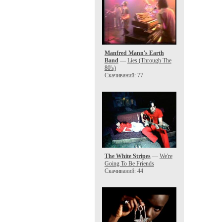
Manfred Mann's Earth
Band
—
Lies (Through The
80's)
Скачиваний: 77
The White Stripes
—
We're
Going To Be Friends
Скачиваний: 44