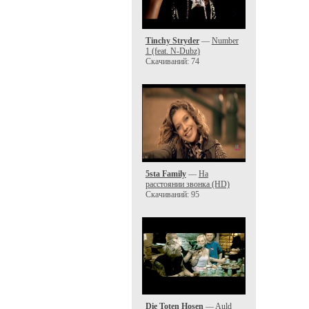
Tinchy Stryder
—
Number
1 (feat. N-Dubz)
Скачиваний: 74
5sta Family
—
На
расстоянии звонка (HD)
Скачиваний: 95
Die Toten Hosen
—
Auld