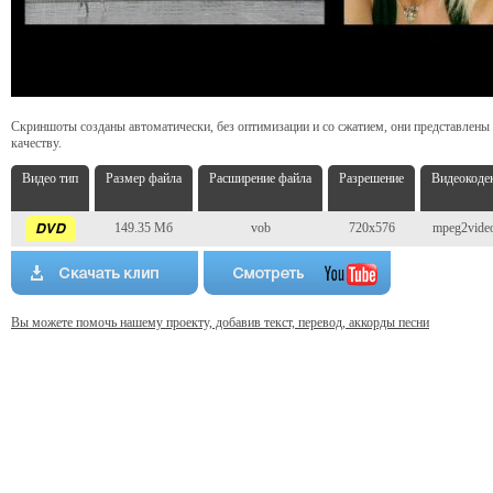
Скриншоты созданы автоматически, без оптимизации и со сжатием, они представлены
качеству.
Видео тип
Размер файла
Расширение файла
Разрешение
Видеокоде
149.35 Мб
vob
720x576
mpeg2vide
Вы можете помочь нашему проекту, добавив текст, перевод, аккорды песни