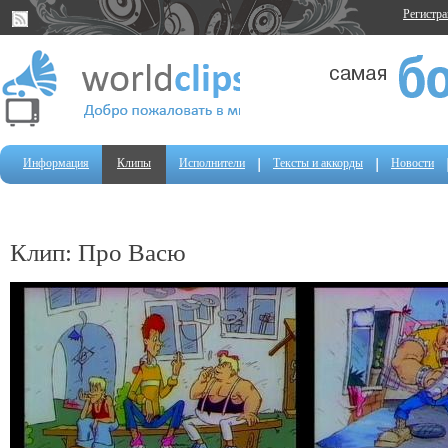
Регистр
Информация
Клипы
Исполнители
Тексты и аккорды
Новости
Клип: Про Васю