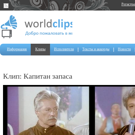
Регистр
Информация
Клипы
Исполнители
Тексты и аккорды
Новости
Клип: Капитан запаса