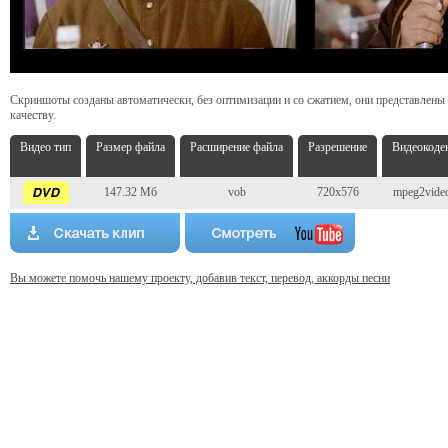
Скриншоты созданы автоматически, без оптимизации и со сжатием, они представлены
качеству.
Видео тип
Размер файла
Расширение файла
Разрешение
Видеокоде
147.32 Мб
vob
720x576
mpeg2vide
Вы можете помочь нашему проекту, добавив текст, перевод, аккорды песни