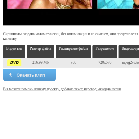
Скриншоты созданы автоматически, без оптимизации и со сжатием, они представлены
качеству.
Видео тип
Размер файла
Расширение файла
Разрешение
Видеокоде
216.99 Мб
vob
720x576
mpeg2vide
Вы можете помочь нашему проекту, добавив текст, перевод, аккорды песни