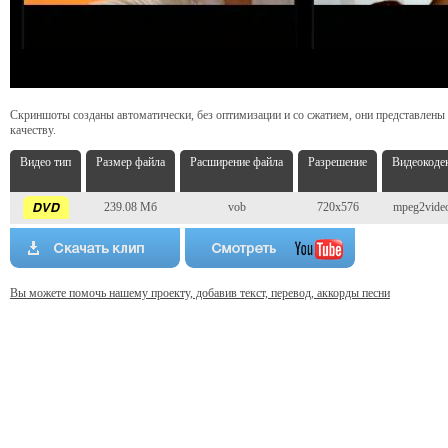
Скриншоты созданы автоматически, без оптимизации и со сжатием, они представлены
качеству.
Видео тип
Размер файла
Расширение файла
Разрешение
Видеокоде
239.08 Мб
vob
720x576
mpeg2vide
Вы можете помочь нашему проекту, добавив текст, перевод, аккорды песни