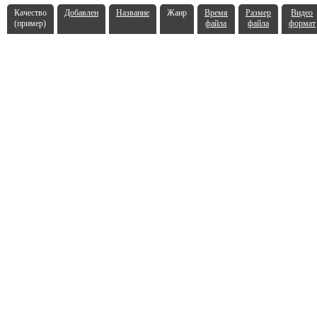
Качество
Добавлен
Название
Жанр
Время
Размер
Видео
(пример)
файла
файла
формат