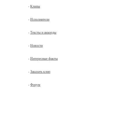
-
Клипы
-
Исполнители
-
Тексты и аккорды
-
Новости
-
Интересные факты
-
Заказать клип
-
Форум