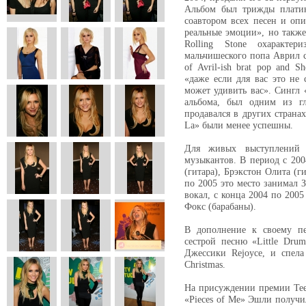
Альбом был трижды платин
соавтором всех песен и опи
реальные эмоции», но также
Rolling Stone охарактер
мальчишеского попа Аврил 
of Avril-ish brat pop and S
«даже если для вас это не 
может удивить вас». Сингл 
альбома, был одним из 
продавался в других страна
La» были менее успешны.
Для живых выступлений
музыкантов. В период с 200
(гитара), Брэкстон Олита (г
по 2005 это место занимал 
вокал, с конца 2004 по 200
Фокс (барабаны).
В дополнение к своему пе
сестрой песню «Little Dru
Джессики Rejoyce, и спела
Christmas.
На присуждении премии Teen
«Pieces of Me» Эшли получил