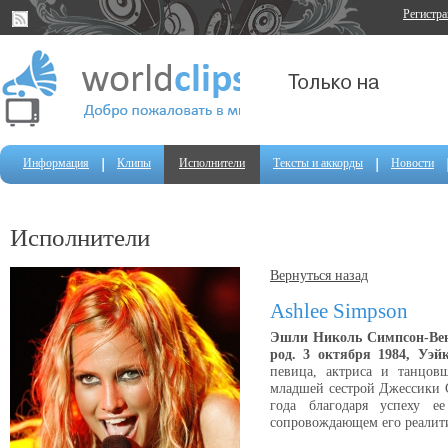
Регистр
Информация
Клипы
Исполнители
Тексты и аккорды
Новости
Исполнители
Вернуться назад
Ashlee Simpson
Эшли Николь Симпсон-Вентц
род. 3 октября 1984, Уэй
певица, актриса и танцовщ
младшей сестрой Джессики С
года благодаря успеху ее
сопровождающем его реалити