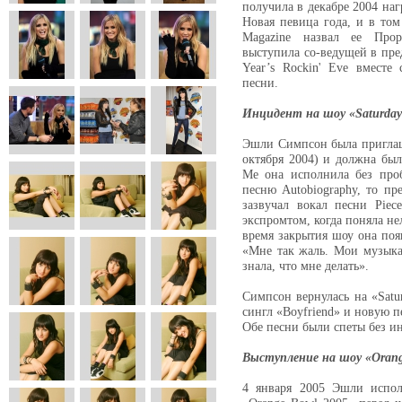
получила в декабре 2004 наг
Новая певица года, и в том
Magazine назвал ее Про
выступила со-ведущей в пре
Year’s Rockin' Eve вмест
песни.
Инцидент на шоу «Saturday 
Эшли Симпсон была приглаше
октября 2004) и должна был
Me она исполнила без проб
песню Autobiography, то пр
зазвучал вокал песни Pie
экспромтом, когда поняла не
время закрытия шоу она поя
«Мне так жаль. Мои музыка
знала, что мне делать».
Симпсон вернулась на «Satu
сингл «Boyfriend» и новую п
Обе песни были спеты без и
Выступление на шоу «Orang
4 января 2005 Эшли испо