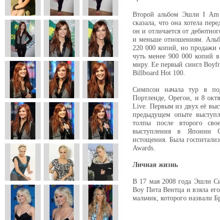
Второй альбом Эшли I Am
сказала, что она хотела пер
он и отличается от дебютног
и меньше отношениям. Альб
220 000 копий, но продажи 
чуть менее 900 000 копий 
миру. Ее первый сингл Boyfr
Billboard Hot 100.
Симпсон начала тур в по
Портленде, Орегон, и 8 октя
Live. Первым из двух её выс
предыдущем опыте выступл
толпы после второго свое
выступления в Японии С
истощения. Была госпитализ
Awards.
Личная жизнь
В 17 мая 2008 года Эшли С
Boy Пита Вентца и взяла его
мальчик, которого назвали Б