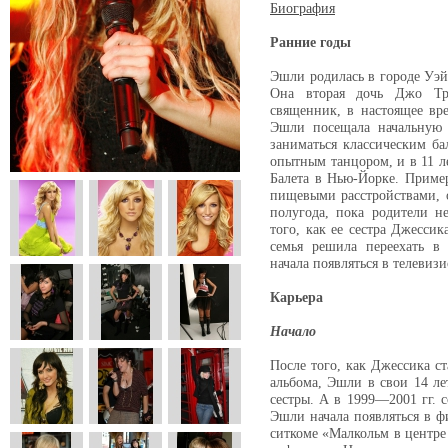
Биография
Ранние годы
Эшли родилась в городе Уэйк
Она вторая дочь Джо Тр
священник, в настоящее в
Эшли посещала начальную ш
заниматься классическим ба
опытным танцором, и в 11 л
Балета в Нью-Йорке. Пример
пищевыми расстройствами, о
полугода, пока родители н
того, как ее сестра Джесси
семья решила переехать в
начала появляться в телеви
Карьера
Начало
После того, как Джессика ст
альбома, Эшли в свои 14 ле
сестры. А в 1999—2001 гг. 
Эшли начала появляться в ф
ситкоме «Малкольм в центре