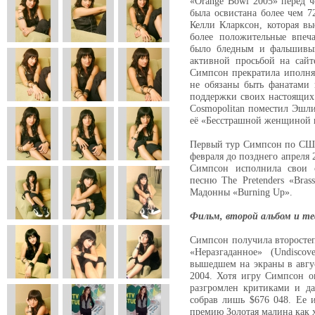
«Orange Bowl 2005» перед 
была освистана более чем 7
Келли Кларксон, которая в
более положительные впеч
было бледным и фальшивым
активной просьбой на сайт
Симпсон прекратила иполня
не обязаны быть фанатами 
поддержки своих настоящих
Cosmopolitan поместил Эшли
её «Бесстрашной женщиной 
Первый тур Симпсон по США 
февраля до позднего апреля 
Симпсон исполнила свои с
песню The Pretenders «Bras
Мадонны «Burning Up».
Фильм, второй альбом и т
Симпсон получила второсте
«Неразгаданное» (Undisco
вышедшем на экраны в авгус
2004. Хотя игру Симпсон о
разгромлен критиками и д
собрав лишь $676 048. Ее 
премию Золотая малина как х