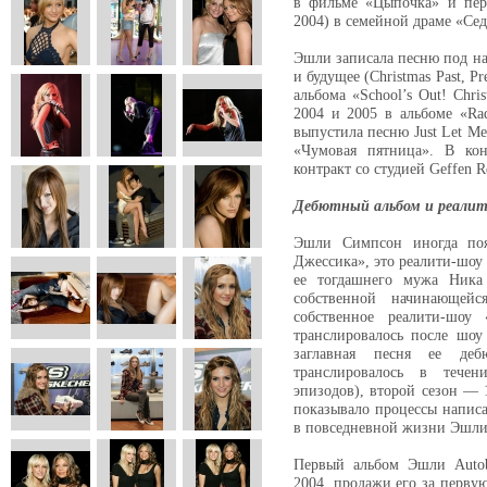
в фильме «Цыпочка» и пер
2004) в семейной драме «Сед
Эшли записала песню под на
и будущее (Christmas Past, P
альбома «School’s Out! Chri
2004 и 2005 в альбоме «Rad
выпустила песню Just Let Me
«Чумовая пятница». В ко
контракт со студией Geffen R
Дебютный альбом и реалит
Эшли Симпсон иногда по
Джессика», это реалити-шоу
ее тогдашнего мужа Ника
собственной начинающей
собственное реалити-шоу 
транслировалось после шо
заглавная песня ее деб
транслировалось в течен
эпизодов), второй сезон — 
показывало процессы напис
в повседневной жизни Эшли
Первый альбом Эшли Auto
2004, продажи его за перву